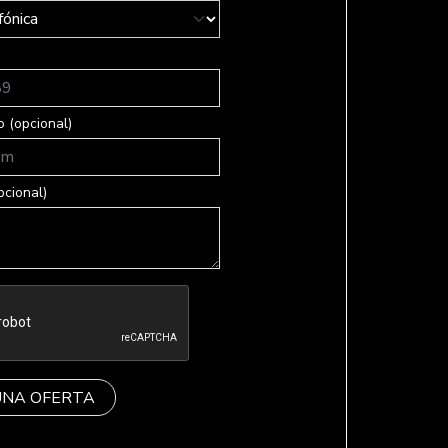
o (opcional)
pcional)