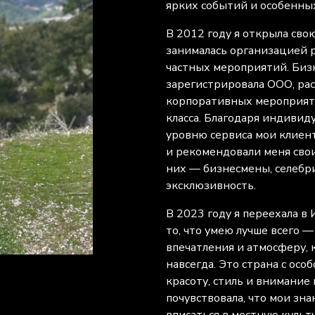
ярких событий и особенны
В 2012 году я открыла сво
занималась организацией 
частных мероприятий. Бизне
зарегистрировала ООО, ра
корпоративных мероприяти
класса. Благодаря индивид
уровню сервиса мои клиент
и рекомендовали меня сво
них — бизнесмены, селебр
эксклюзивность.
В 2023 году я переехала в
то, что умею лучше всего —
впечатления и атмосферу, 
навсегда. Это страна с осо
красоту, стиль и внимание 
почувствовала, что мои зн