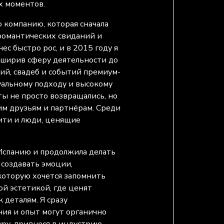
х моментов.
ю компанию, которая сначала
романтических свиданий и
с быстро рос, и в 2015 году я
сширив сферу деятельности до
й, свадеб и событий премиум-
уальному подходу и высокому
ы не просто возвращались, но
им друзьям и партнёрам. Среди
ити и люди, ценящие
 Испанию и продолжила делать
 создавать эмоции,
которую хочется запомнить
бой эстетикой, где ценят
к деталям. Я сразу
ания и опыт могут органично