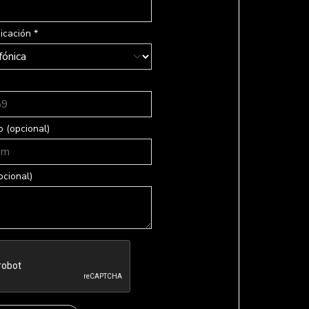
cación *
o (opcional)
pcional)